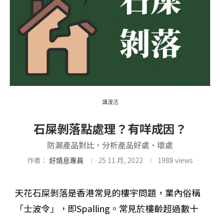
講漫活
石屎剝落點處理？有咩成因？
防漏產品對比，分析產品好處、壞處
作者：
25 11 月, 2022
1988
views
好燒息專員
天花石屎剝落是香港常見的樓宇問題，業內俗稱
「士波令」，即Spalling。常見於樓齡超過數十