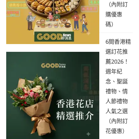
（內附訂
購優惠
碼）
6間香港精
選訂花推
薦2026！
週年紀
念、聖誕
禮物、情
人節禮物
人氣之選
（內附訂
花優惠）