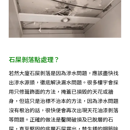
石屎剝落點處理？
若然大廈石屎剝落是因為滲水問題，應該盡快找
出滲水源頭，徹底解決漏水問題。很多樓宇會採
用只修葺飾面的方法，掩蓋已損毀的天花或牆
身，但這只是治標不治本的方法，因為滲水問題
沒有根治的話，很快便會再次出現天花油漆剝落
等問題。正確的做法是鑿開破損及已脫層的石
屎，直至堅固的底層石屎露出，替生銹的鋼筋除