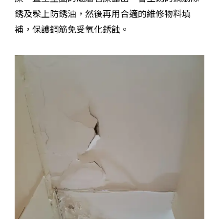
銹及髹上防銹油，然後再用合適的維修物料填
補，保護鋼筋免受氧化銹蝕。