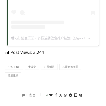
香港好燒息🇭🇰 • 多樣活動飲食推介精選（@good_news_hk）分享的貼文
Post Views:
3,244
SPALLING
士波令
石屎剝落
石屎剝落原因
防漏產品
0 留言
0