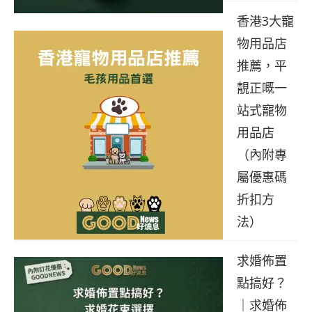
香港3大寵
物用品店
推薦，平
靚正嘅一
站式寵物
用品店
（內附專
屬優惠碼
折扣方
法）
求婚佈置
點搞好？
｜求婚佈