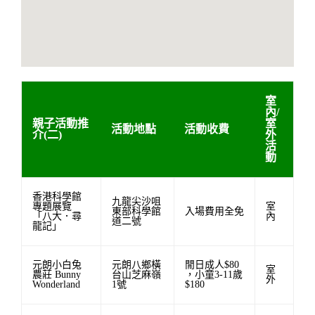
室
內/
親子活動推
室
活動地點
活動收費
介(二)
外
活
動
香港科學館
九龍尖沙咀
專題展覽
室
東部科學館
入場費用全免
「八大．尋
內
道二號
龍記」
元朗小白兔
元朗八鄉橫
閒日成人$80
室
農莊 Bunny
台山芝麻嶺
，小童3-11歲
外
Wonderland
1號
$180