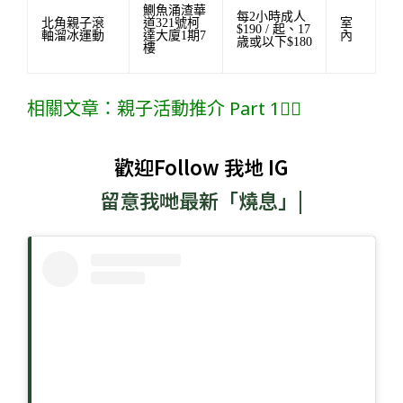
鰂魚涌渣華
每2小時成人
北角親子滾
道321號柯
室
$190 / 起、17
軸溜冰運動
達大廈1期7
內
歳或以下$180
樓
相關文章：親子活動推介 Part 1👈🏻
歡迎Follow 我地 IG
留意我哋最新「燒息」