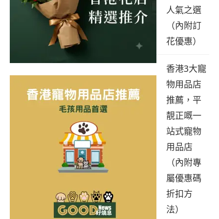
人氣之選
（內附訂
花優惠）
香港3大寵
物用品店
推薦，平
靚正嘅一
站式寵物
用品店
（內附專
屬優惠碼
折扣方
法）