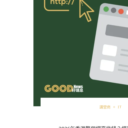
講營商
IT