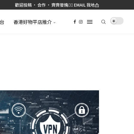
歡迎投稿 • 合作 • 齊齊發燒👉🏼 EMAIL 我地📩
台
香港好物平店推介