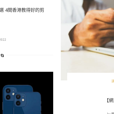
選 4間香港教得好的剪
2022
【網
by