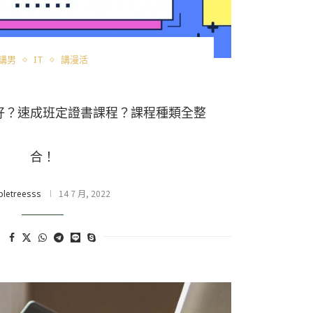
講男
IT
講漫活
好？速成班定證書課程？課程種類全整
合！
14 7 月, 2022
pletreesss