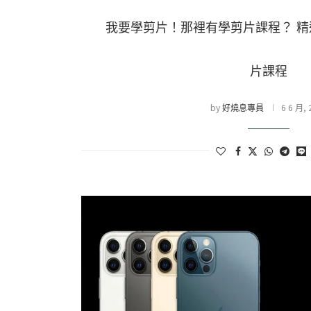
我要學剪片！那裡有學剪片課程？ 精
片課程
by
6 6 月, 
好燒息專員