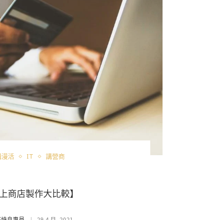
講漫活
IT
講營商
上商店製作大比較】
29 4 月, 2021
好燒息專員