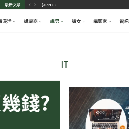
【APPLE F...
最新文章
香港人氣到會推介...
香港3大寵物用品...
求婚佈置點搞好？...
母親節花束訂購2...
健身優惠介紹｜專...
香港染髮店推薦｜...
學車攻略懶人包2...
瑜伽導師課程20...
香薰精油推薦｜天...
講漫活
講營商
講男
講女
講頭家
資訊
IT