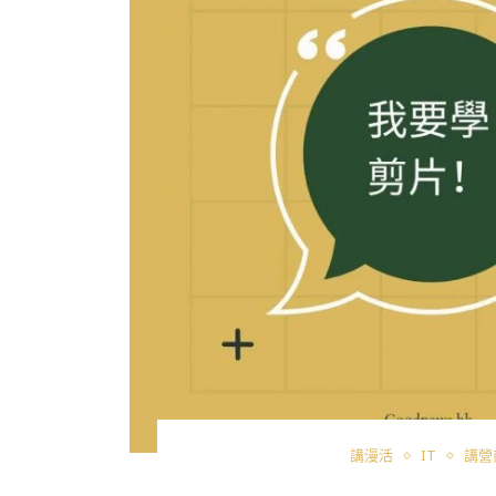
講漫活
IT
講營