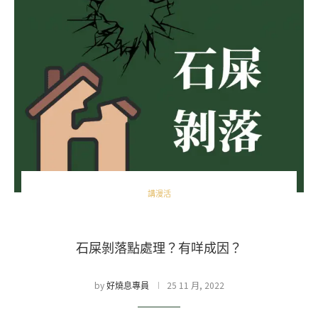
講漫活
石屎剝落點處理？有咩成因？
by
25 11 月, 2022
好燒息專員