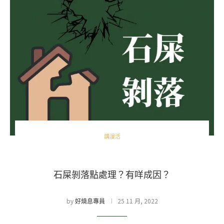
講漫活
石屎剝落點處理？有咩成因？
by
25 11 月, 2022
好燒息專員