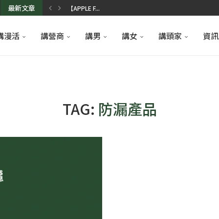
最新文章
【APPLE F...
香港人氣到會推介...
香港3大寵物用品...
求婚佈置點搞好？...
母親節花束訂購2...
健身優惠介紹｜專...
香港染髮店推薦｜...
學車攻略懶人包2...
瑜伽導師課程20...
香薰精油推薦｜天...
講漫活
講營商
講男
講女
講頭家
資訊
TAG:
防漏產品