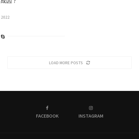
咩成因？
 2022
LOAD MORE POSTS
FACEBOOK
INSTAGRAM