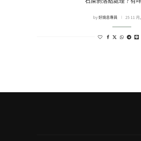
石屎剝落點處理？有
by
25 11 月,
好燒息專員