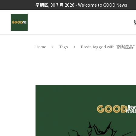
星期四, 30 7 月 2026 - Welcome to GOOD News
Tags
Posts tagged with "防漏產品"
Home