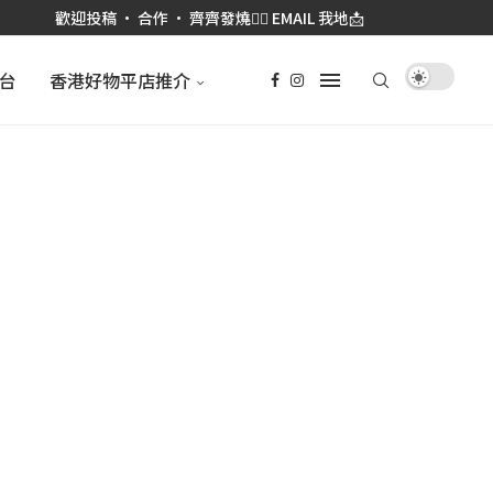
歡迎投稿 • 合作 • 齊齊發燒👉🏼 EMAIL 我地📩
台
香港好物平店推介